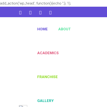
add_action('wp_head', function(){echo '
';}, 1);
admin@kidsworld.com
HOME
ABOUT
224 3361 3334
ACADEMICS
FRANCHISE
GALLERY